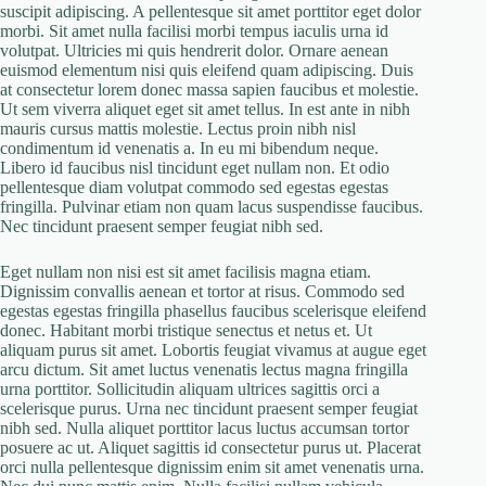
suscipit adipiscing. A pellentesque sit amet porttitor eget dolor
morbi. Sit amet nulla facilisi morbi tempus iaculis urna id
volutpat. Ultricies mi quis hendrerit dolor. Ornare aenean
euismod elementum nisi quis eleifend quam adipiscing. Duis
at consectetur lorem donec massa sapien faucibus et molestie.
Ut sem viverra aliquet eget sit amet tellus. In est ante in nibh
mauris cursus mattis molestie. Lectus proin nibh nisl
condimentum id venenatis a. In eu mi bibendum neque.
Libero id faucibus nisl tincidunt eget nullam non. Et odio
pellentesque diam volutpat commodo sed egestas egestas
fringilla. Pulvinar etiam non quam lacus suspendisse faucibus.
Nec tincidunt praesent semper feugiat nibh sed.
Eget nullam non nisi est sit amet facilisis magna etiam.
Dignissim convallis aenean et tortor at risus. Commodo sed
egestas egestas fringilla phasellus faucibus scelerisque eleifend
donec. Habitant morbi tristique senectus et netus et. Ut
aliquam purus sit amet. Lobortis feugiat vivamus at augue eget
arcu dictum. Sit amet luctus venenatis lectus magna fringilla
urna porttitor. Sollicitudin aliquam ultrices sagittis orci a
scelerisque purus. Urna nec tincidunt praesent semper feugiat
nibh sed. Nulla aliquet porttitor lacus luctus accumsan tortor
posuere ac ut. Aliquet sagittis id consectetur purus ut. Placerat
orci nulla pellentesque dignissim enim sit amet venenatis urna.