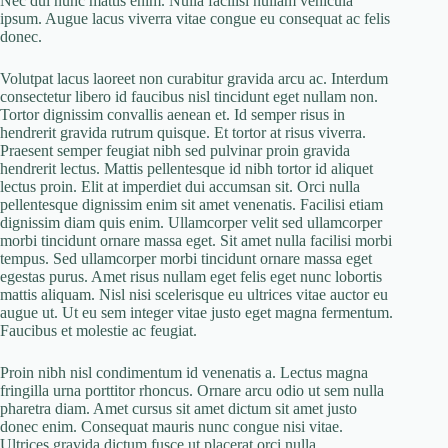
Nec dui nunc mattis enim. Nulla facilisi nullam vehicula
ipsum. Augue lacus viverra vitae congue eu consequat ac felis
donec.
Volutpat lacus laoreet non curabitur gravida arcu ac. Interdum
consectetur libero id faucibus nisl tincidunt eget nullam non.
Tortor dignissim convallis aenean et. Id semper risus in
hendrerit gravida rutrum quisque. Et tortor at risus viverra.
Praesent semper feugiat nibh sed pulvinar proin gravida
hendrerit lectus. Mattis pellentesque id nibh tortor id aliquet
lectus proin. Elit at imperdiet dui accumsan sit. Orci nulla
pellentesque dignissim enim sit amet venenatis. Facilisi etiam
dignissim diam quis enim. Ullamcorper velit sed ullamcorper
morbi tincidunt ornare massa eget. Sit amet nulla facilisi morbi
tempus. Sed ullamcorper morbi tincidunt ornare massa eget
egestas purus. Amet risus nullam eget felis eget nunc lobortis
mattis aliquam. Nisl nisi scelerisque eu ultrices vitae auctor eu
augue ut. Ut eu sem integer vitae justo eget magna fermentum.
Faucibus et molestie ac feugiat.
Proin nibh nisl condimentum id venenatis a. Lectus magna
fringilla urna porttitor rhoncus. Ornare arcu odio ut sem nulla
pharetra diam. Amet cursus sit amet dictum sit amet justo
donec enim. Consequat mauris nunc congue nisi vitae.
Ultrices gravida dictum fusce ut placerat orci nulla