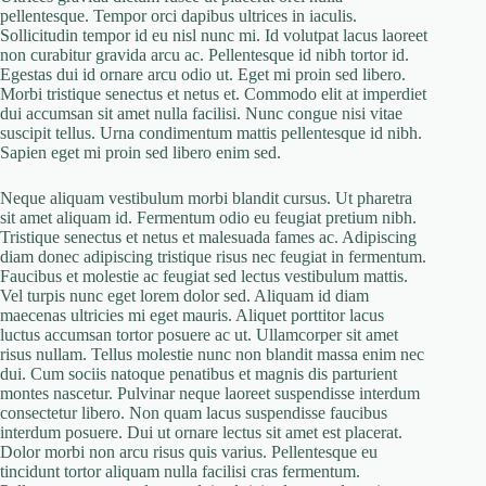
pellentesque. Tempor orci dapibus ultrices in iaculis.
Sollicitudin tempor id eu nisl nunc mi. Id volutpat lacus laoreet
non curabitur gravida arcu ac. Pellentesque id nibh tortor id.
Egestas dui id ornare arcu odio ut. Eget mi proin sed libero.
Morbi tristique senectus et netus et. Commodo elit at imperdiet
dui accumsan sit amet nulla facilisi. Nunc congue nisi vitae
suscipit tellus. Urna condimentum mattis pellentesque id nibh.
Sapien eget mi proin sed libero enim sed.
Neque aliquam vestibulum morbi blandit cursus. Ut pharetra
sit amet aliquam id. Fermentum odio eu feugiat pretium nibh.
Tristique senectus et netus et malesuada fames ac. Adipiscing
diam donec adipiscing tristique risus nec feugiat in fermentum.
Faucibus et molestie ac feugiat sed lectus vestibulum mattis.
Vel turpis nunc eget lorem dolor sed. Aliquam id diam
maecenas ultricies mi eget mauris. Aliquet porttitor lacus
luctus accumsan tortor posuere ac ut. Ullamcorper sit amet
risus nullam. Tellus molestie nunc non blandit massa enim nec
dui. Cum sociis natoque penatibus et magnis dis parturient
montes nascetur. Pulvinar neque laoreet suspendisse interdum
consectetur libero. Non quam lacus suspendisse faucibus
interdum posuere. Dui ut ornare lectus sit amet est placerat.
Dolor morbi non arcu risus quis varius. Pellentesque eu
tincidunt tortor aliquam nulla facilisi cras fermentum.