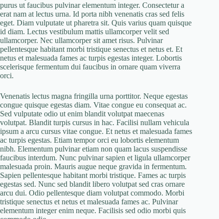
purus ut faucibus pulvinar elementum integer. Consectetur a
erat nam at lectus urna. Id porta nibh venenatis cras sed felis
eget. Diam vulputate ut pharetra sit. Quis varius quam quisque
id diam. Lectus vestibulum mattis ullamcorper velit sed
ullamcorper. Nec ullamcorper sit amet risus. Pulvinar
pellentesque habitant morbi tristique senectus et netus et. Et
netus et malesuada fames ac turpis egestas integer. Lobortis
scelerisque fermentum dui faucibus in ornare quam viverra
orci.
Venenatis lectus magna fringilla urna porttitor. Neque egestas
congue quisque egestas diam. Vitae congue eu consequat ac.
Sed vulputate odio ut enim blandit volutpat maecenas
volutpat. Blandit turpis cursus in hac. Facilisi nullam vehicula
ipsum a arcu cursus vitae congue. Et netus et malesuada fames
ac turpis egestas. Etiam tempor orci eu lobortis elementum
nibh. Elementum pulvinar etiam non quam lacus suspendisse
faucibus interdum. Nunc pulvinar sapien et ligula ullamcorper
malesuada proin. Mauris augue neque gravida in fermentum.
Sapien pellentesque habitant morbi tristique. Fames ac turpis
egestas sed. Nunc sed blandit libero volutpat sed cras ornare
arcu dui. Odio pellentesque diam volutpat commodo. Morbi
tristique senectus et netus et malesuada fames ac. Pulvinar
elementum integer enim neque. Facilisis sed odio morbi quis