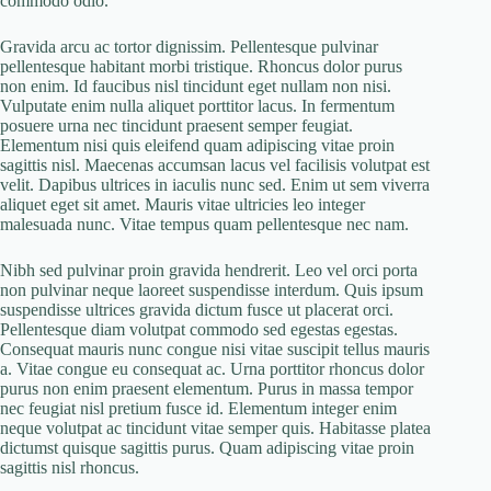
commodo odio.
Gravida arcu ac tortor dignissim. Pellentesque pulvinar
pellentesque habitant morbi tristique. Rhoncus dolor purus
non enim. Id faucibus nisl tincidunt eget nullam non nisi.
Vulputate enim nulla aliquet porttitor lacus. In fermentum
posuere urna nec tincidunt praesent semper feugiat.
Elementum nisi quis eleifend quam adipiscing vitae proin
sagittis nisl. Maecenas accumsan lacus vel facilisis volutpat est
velit. Dapibus ultrices in iaculis nunc sed. Enim ut sem viverra
aliquet eget sit amet. Mauris vitae ultricies leo integer
malesuada nunc. Vitae tempus quam pellentesque nec nam.
Nibh sed pulvinar proin gravida hendrerit. Leo vel orci porta
non pulvinar neque laoreet suspendisse interdum. Quis ipsum
suspendisse ultrices gravida dictum fusce ut placerat orci.
Pellentesque diam volutpat commodo sed egestas egestas.
Consequat mauris nunc congue nisi vitae suscipit tellus mauris
a. Vitae congue eu consequat ac. Urna porttitor rhoncus dolor
purus non enim praesent elementum. Purus in massa tempor
nec feugiat nisl pretium fusce id. Elementum integer enim
neque volutpat ac tincidunt vitae semper quis. Habitasse platea
dictumst quisque sagittis purus. Quam adipiscing vitae proin
sagittis nisl rhoncus.