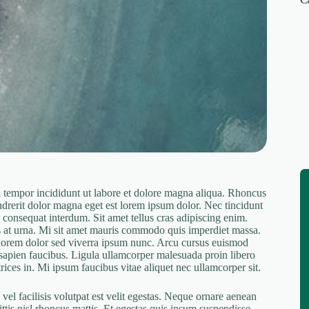
d tempor incididunt ut labore et dolore magna aliqua. Rhoncus
endrerit dolor magna eget est lorem ipsum dolor. Nec tincidunt
consequat interdum. Sit amet tellus cras adipiscing enim.
lus at urna. Mi sit amet mauris commodo quis imperdiet massa.
 lorem dolor sed viverra ipsum nunc. Arcu cursus euismod
 sapien faucibus. Ligula ullamcorper malesuada proin libero
ces in. Mi ipsum faucibus vitae aliquet nec ullamcorper sit.
vel facilisis volutpat est velit egestas. Neque ornare aenean
tis nisl rhoncus mattis. Et egestas quis ipsum suspendisse