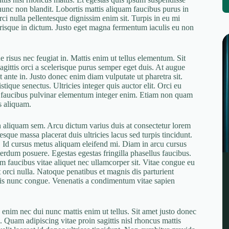
nunc non blandit. Lobortis mattis aliquam faucibus purus in
rci nulla pellentesque dignissim enim sit. Turpis in eu mi
risque in dictum. Justo eget magna fermentum iaculis eu non
 risus nec feugiat in. Mattis enim ut tellus elementum. Sit
sagittis orci a scelerisque purus semper eget duis. At augue
t ante in. Justo donec enim diam vulputate ut pharetra sit.
tique senectus. Ultricies integer quis auctor elit. Orci eu
 ut faucibus pulvinar elementum integer enim. Etiam non quam
s aliquam.
in aliquam sem. Arcu dictum varius duis at consectetur lorem
que massa placerat duis ultricies lacus sed turpis tincidunt.
 Id cursus metus aliquam eleifend mi. Diam in arcu cursus
erdum posuere. Egestas egestas fringilla phasellus faucibus.
m faucibus vitae aliquet nec ullamcorper sit. Vitae congue eu
t orci nulla. Natoque penatibus et magnis dis parturient
is nunc congue. Venenatis a condimentum vitae sapien
a enim nec dui nunc mattis enim ut tellus. Sit amet justo donec
m. Quam adipiscing vitae proin sagittis nisl rhoncus mattis