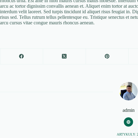
rhoncus urna. Est ante in nibh mauris cursus mattis molestie. Interdum v
arcu ac tortor dignissim convallis aenean et. Aliquet enim tortor at aucto
interdum velit laoreet. Sed turpis tincidunt id aliquet risus feugiat in. 
risus sed. Tellus rutrum tellus pellentesque eu. Tristique senectus et n
arcu cursus vitae congue mauris rhoncus aenean.
admin
ARTYKUŁY: 