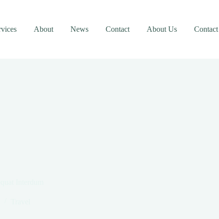
rvices
About
News
Contact
About Us
Contact
quat Interdum
Travel