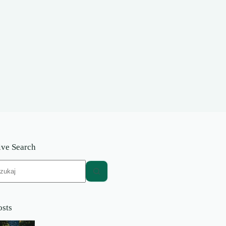
ive Search
rak
yników
osts