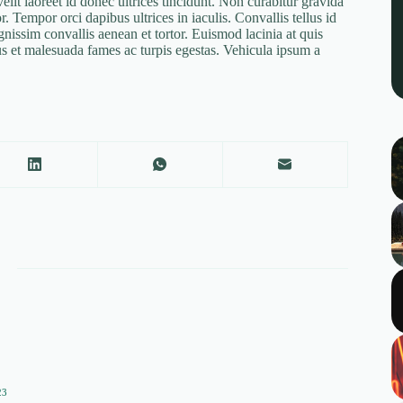
elit laoreet id donec ultrices tincidunt. Non curabitur gravida
r. Tempor orci dapibus ultrices in iaculis. Convallis tellus id
Dignissim convallis aenean et tortor. Euismod lacinia at quis
etus et malesuada fames ac turpis egestas. Vehicula ipsum a
23