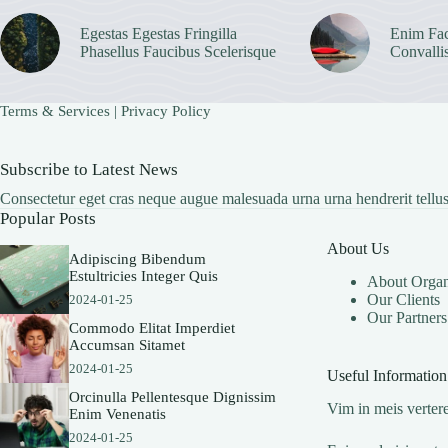
Egestas Egestas Fringilla
Enim Fac
Phasellus Faucibus Scelerisque
Convalli
Terms & Services
|
Privacy Policy
Subscribe to Latest News
Consectetur eget cras neque augue malesuada urna urna hendrerit tellus
Popular Posts
About Us
Adipiscing Bibendum
Estultricies Integer Quis
About Organ
Our Clients
2024-01-25
Our Partners
Commodo Elitat Imperdiet
Accumsan Sitamet
2024-01-25
Useful Information
Orcinulla Pellentesque Dignissim
Vim in meis vertere
Enim Venenatis
2024-01-25