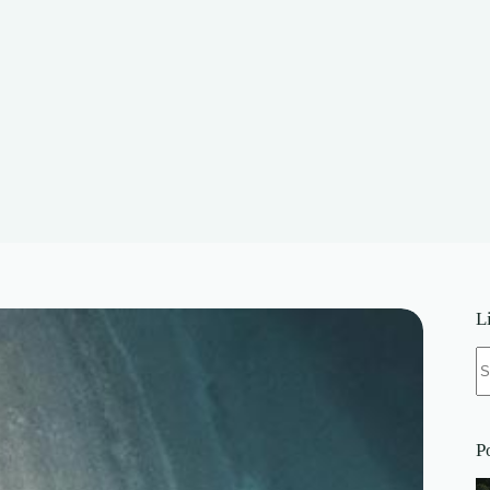
L
B
w
P