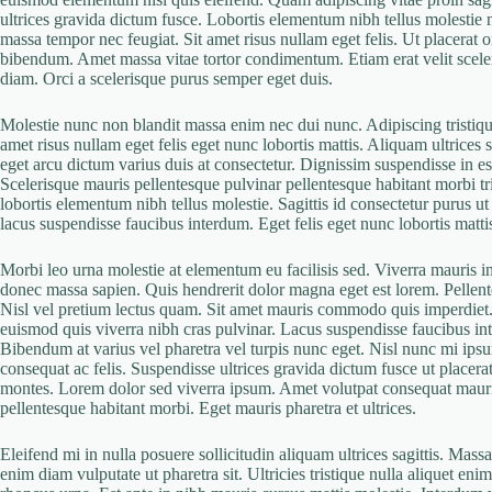
ultrices gravida dictum fusce. Lobortis elementum nibh tellus molestie 
massa tempor nec feugiat. Sit amet risus nullam eget felis. Ut placerat o
bibendum. Amet massa vitae tortor condimentum. Etiam erat velit scele
diam. Orci a scelerisque purus semper eget duis.
Molestie nunc non blandit massa enim nec dui nunc. Adipiscing tristique
amet risus nullam eget felis eget nunc lobortis mattis. Aliquam ultrices 
eget arcu dictum varius duis at consectetur. Dignissim suspendisse in es
Scelerisque mauris pellentesque pulvinar pellentesque habitant morbi tris
lobortis elementum nibh tellus molestie. Sagittis id consectetur purus
lacus suspendisse faucibus interdum. Eget felis eget nunc lobortis matti
Morbi leo urna molestie at elementum eu facilisis sed. Viverra mauris 
donec massa sapien. Quis hendrerit dolor magna eget est lorem. Pellentes
Nisl vel pretium lectus quam. Sit amet mauris commodo quis imperdiet.
euismod quis viverra nibh cras pulvinar. Lacus suspendisse faucibus int
Bibendum at varius vel pharetra vel turpis nunc eget. Nisl nunc mi ipsu
consequat ac felis. Suspendisse ultrices gravida dictum fusce ut placera
montes. Lorem dolor sed viverra ipsum. Amet volutpat consequat maur
pellentesque habitant morbi. Eget mauris pharetra et ultrices.
Eleifend mi in nulla posuere sollicitudin aliquam ultrices sagittis. Mass
enim diam vulputate ut pharetra sit. Ultricies tristique nulla aliquet eni