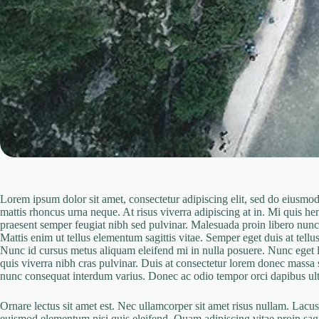
Lorem ipsum dolor sit amet, consectetur adipiscing elit, sed do eiusmo
mattis rhoncus urna neque. At risus viverra adipiscing at in. Mi quis h
praesent semper feugiat nibh sed pulvinar. Malesuada proin libero nunc 
Mattis enim ut tellus elementum sagittis vitae. Semper eget duis at tel
Nunc id cursus metus aliquam eleifend mi in nulla posuere. Nunc eget
quis viverra nibh cras pulvinar. Duis at consectetur lorem donec massa
nunc consequat interdum varius. Donec ac odio tempor orci dapibus ultri
Ornare lectus sit amet est. Nec ullamcorper sit amet risus nullam. Lacus 
euismod elementum nisi quis eleifend. Quam adipiscing vitae proin sagit